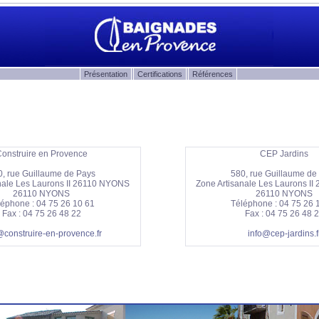
Présentation
Certifications
Références
onstruire en Provence
CEP Jardins
0, rue Guillaume de Pays
580, rue Guillaume de
nale Les Laurons II 26110 NYONS
Zone Artisanale Les Laurons I
26110 NYONS
26110 NYONS
léphone : 04 75 26 10 61
Téléphone : 04 75 26 
Fax : 04 75 26 48 22
Fax : 04 75 26 48 
@construire-en-provence.fr
info@cep-jardins.f