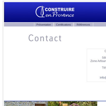
Présentation
Certifications
Références
C
58
Zone Artisa
Té
info