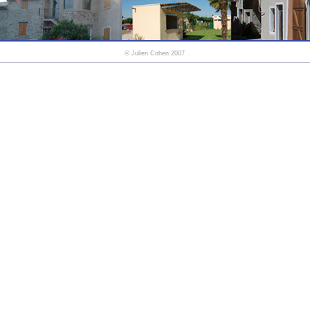
©
Julien Cohen
2007