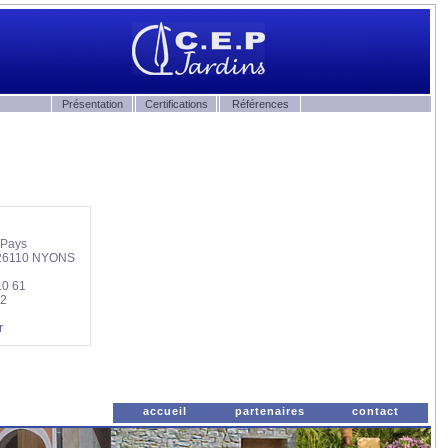
Présentation
Certifications
Références
 Pays
I 26110 NYONS
10 61
22
r
accueil
partenaires
contact